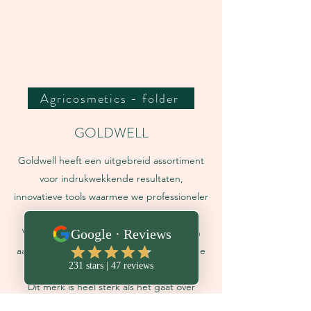
Agricosmetics - folder
GOLDWELL
Goldwell heeft een uitgebreid assortiment
voor indrukwekkende resultaten,
innovatieve tools waarmee we professioneler
en beter kunnen werken.
We bieden individuele serviceconcepten
aan om nog beter op de behoeften van de
klant in te spelen.
Dit merk is heel sterk als het gaat over
blondtinten, dit in combinatie met onze